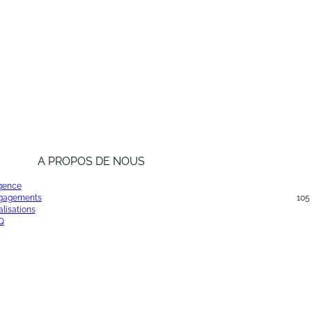
A PROPOS DE NOUS
agence
gagements
105
lisations
Q