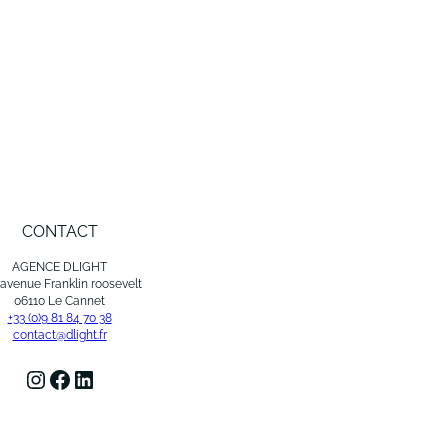
CONTACT
AGENCE DLIGHT
 avenue Franklin roosevelt
06110 Le Cannet
+33 (0)9 81 84 70 38
contact@dlight.fr
Instagram
Facebook
LinkedIn