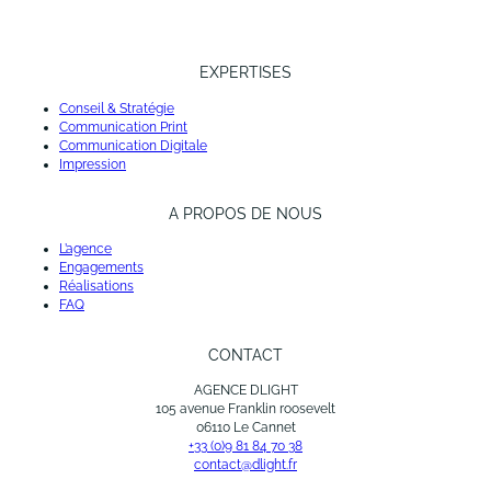
EXPERTISES
Conseil & Stratégie
Communication Print
Communication Digitale
Impression
A PROPOS DE NOUS
L’agence
Engagements
Réalisations
FAQ
CONTACT
AGENCE DLIGHT
105 avenue Franklin roosevelt
06110 Le Cannet
+33 (0)9 81 84 70 38
contact@dlight.fr