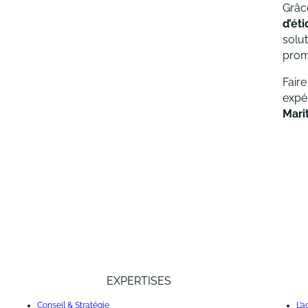
Grâc
d’ét
solut
prom
Fair
expé
Mari
EXPERTISES
Conseil & Stratégie
L’