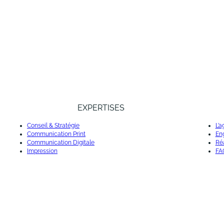
EXPERTISES
Conseil & Stratégie
L’
Communication Print
En
Communication Digitale
Réa
Impression
FA