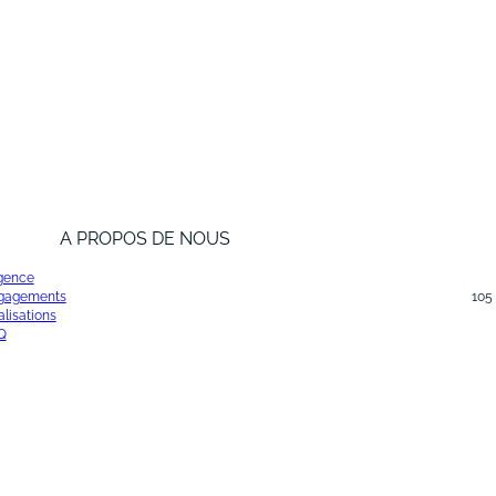
A PROPOS DE NOUS
agence
gagements
105
lisations
Q