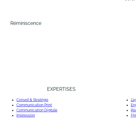
Réminiscence
EXPERTISES
Conseil & Stratégie
L’
Communication Print
En
Communication Digitale
Réa
Impression
FA