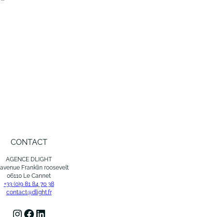
CONTACT
AGENCE DLIGHT
 avenue Franklin roosevelt
06110 Le Cannet
+33 (0)9 81 84 70 38
contact@dlight.fr
Instagram
Facebook
LinkedIn