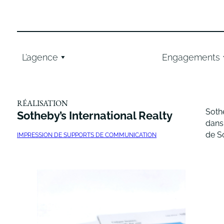
Aller
au
contenu
L’agence
Engagements
RÉALISATION
Sothe
Sotheby’s International Realty
dans
de S
IMPRESSION DE SUPPORTS DE COMMUNICATION