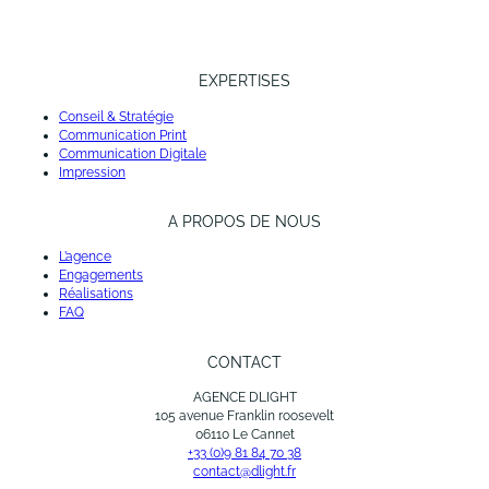
EXPERTISES
Conseil & Stratégie
Communication Print
Communication Digitale
Impression
A PROPOS DE NOUS
L’agence
Engagements
Réalisations
FAQ
CONTACT
AGENCE DLIGHT
105 avenue Franklin roosevelt
06110 Le Cannet
+33 (0)9 81 84 70 38
contact@dlight.fr