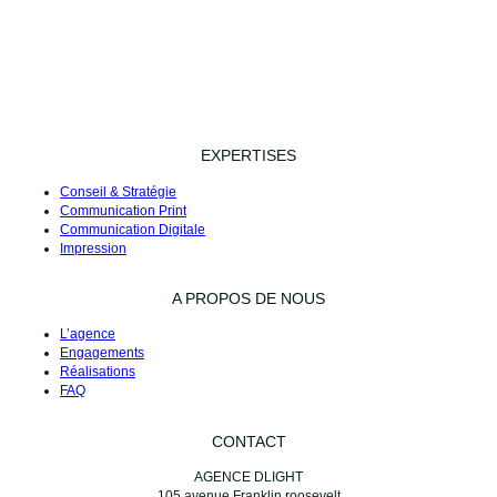
EXPERTISES
Conseil & Stratégie
Communication Print
Communication Digitale
Impression
A PROPOS DE NOUS
L’agence
Engagements
Réalisations
FAQ
CONTACT
AGENCE DLIGHT
105 avenue Franklin roosevelt