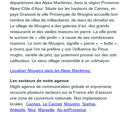
département des Alpes-Maritimes, dans la région Provence-
Alpes-Côte d’Azur. Située sur les hauteurs de Cannes, en
pays Grassois la ville Provençale de Mougins accueille bon
nombre de villas de milliardaires, de stars du showbiz etc.
Le village de Mougins a des galeries d’art, des grands
restaurants et des vieilles maisons en pierre. La ville porte
le surnom de « ville-jardin » à cause de ses nombreuses
maisons. Le nom de Mougins, signifie « pierre », « butte »,
à moins que l’on ne préfère y voir l’influence du Pinus
mugho, variété de pins, qui justement pousse sur des sols
caillouteux. Le vieux village ressemble à un colimaçon.
Localiser Mougins dans les Alpes Maritimes.
Les secteurs de notre agence
Dlight agence de communication globale et impremerie,
recouvre plusieurs secteurs sur la France afin d’assurer
une zone de couverture nationale. Nos implantations
locales :
Cannes,
Le Cannet,
Mougins,
Sophia-
Antipolis,
Nice,
Marseille,
Aix-enProvence
, …